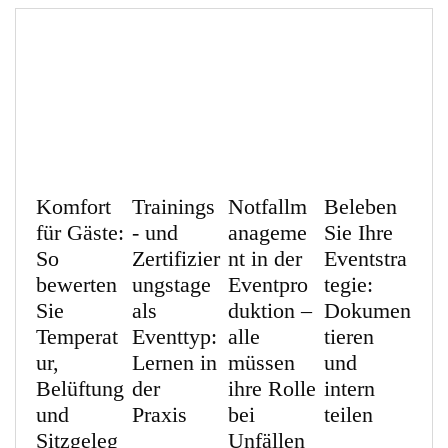
Komfort
Trainings
Notfallm
Beleben
für Gäste:
- und
anageme
Sie Ihre
So
Zertifizier
nt in der
Eventstra
bewerten
ungstage
Eventpro
tegie:
Sie
als
duktion –
Dokumen
Temperat
Eventtyp:
alle
tieren
ur,
Lernen in
müssen
und
Belüftung
der
ihre Rolle
intern
und
Praxis
bei
teilen
Sitzgeleg
Unfällen