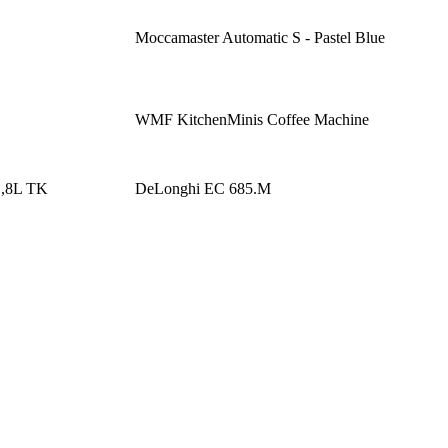
Moccamaster Automatic S - Pastel Blue
WMF KitchenMinis Coffee Machine
1,8L TK
DeLonghi EC 685.M