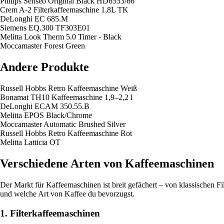
Philips Senseo Original Black HD6553/66
Crem A-2 Filterkaffeemaschine 1,8L TK
DeLonghi EC 685.M
Siemens EQ.300 TF303E01
Melitta Look Therm 5.0 Timer - Black
Moccamaster Forest Green
Andere Produkte
Russell Hobbs Retro Kaffeemaschine Weiß
Bonamat TH10 Kaffeemaschine 1,9–2,2 l
DeLonghi ECAM 350.55.B
Melitta EPOS Black/Chrome
Moccamaster Automatic Brushed Silver
Russell Hobbs Retro Kaffeemaschine Rot
Melitta Latticia OT
Verschiedene Arten von Kaffeemaschinen
Der Markt für Kaffeemaschinen ist breit gefächert – von klassischen F
und welche Art von Kaffee du bevorzugst.
1. Filterkaffeemaschinen