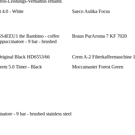
is-Leistungs-Verhältnis erhältst.
t 4.0 - White
Saeco Aulika Focus
S4EEU1 the Bambino - coffee
Braun PurAroma 7 KF 7020
puccinatore - 9 bar - brushed
Original Black HD6553/66
Crem A-2 Filterkaffeemaschine 
erm 5.0 Timer - Black
Moccamaster Forest Green
re - 9 bar - brushed stainless steel