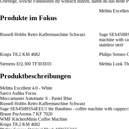
Überlege, welche Funktionen dir wirklich nützen, damit du das beste Pre
Melitta Excellen
Produkte im Fokus
Russell Hobbs Retro Kaffeemaschine Schwarz
Sage SES450BS
machine with cap
stainless steel
Krups T8.2 KM 4682
Philips Senseo 
Siemens EQ.300 TF303E01
Melitta Look Th
Produktbeschreibungen
Melitta Excellent 4.0 - White
Saeco Aulika Focus
Moccamaster Automatic S - Pastel Blue
Russell Hobbs Retro Kaffeemaschine Schwarz
Sage SES450BSS4EEU1 the Bambino - coffee machine with cappuccinato
Braun PurAroma 7 KF 7020
WMF KitchenMinis Coffee Machine
Krups T8.2 KM 4682