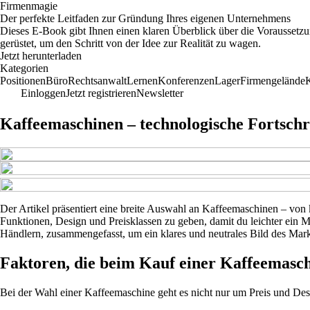
Firmenmagie
Der perfekte Leitfaden zur Gründung Ihres eigenen Unternehmens
Dieses E-Book gibt Ihnen einen klaren Überblick über die Voraussetz
gerüstet, um den Schritt von der Idee zur Realität zu wagen.
Jetzt herunterladen
Kategorien
Positionen
Büro
Rechtsanwalt
Lernen
Konferenzen
Lager
Firmengelände
Einloggen
Jetzt registrieren
Newsletter
Kaffeemaschinen – technologische Fortschr
Der Artikel präsentiert eine breite Auswahl an Kaffeemaschinen – von k
Funktionen, Design und Preisklassen zu geben, damit du leichter ein M
Händlern, zusammengefasst, um ein klares und neutrales Bild des Markt
Faktoren, die beim Kauf einer Kaffeemasch
Bei der Wahl einer Kaffeemaschine geht es nicht nur um Preis und Desi